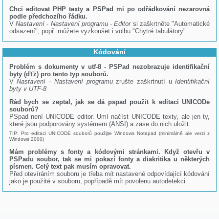
Chci editovat PHP texty a PSPad mi po odřádkování nezarovná
podle předchozího řádku.
V
Nastavení - Nastavení programu - Editor
si zaškrtněte "Automatické
odsazení", popř. můžete vyzkoušet i volbu "Chytré tabulátory".
Kódování
Problém s dokumenty v utf-8 - PSPad nezobrazuje identifikační
byty (ďťż) pro tento typ souborů.
V
Nastavení - Nastavení programu
zrušte zaškrtnutí u
Identifikační
byty v UTF-8
Rád bych se zeptal, jak se dá pspad použít k editaci UNICODe
souborů?
PSpad není UNICODE editor. Umí načíst UNICODE texty, ale jen ty,
které jsou podporovány systémem (ANSI) a zase do nich uložit.
TIP: Pro editaci UNICODE souborů použijte Windows Notepad (minimálně ale verzi z
Windows 2000)
Mám problémy s fonty a kódovými stránkami. Když otevřu v
PSPadu soubor, tak se mi pokazí fonty a diakritika u některých
písmen. Celý text pak musím opravovat.
Před otevíráním souboru je třeba mít nastavené odpovídající kódování
jako je použité v souboru, popřípadě mít povolenu autodetekci.