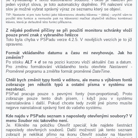
jeden výskyt slova, je toto automaticky doplněno. Při nalezení více
slov je možné vybrat správný výraz ze seznamu který se objeví.
TIP: Nastavte si pro tuto funkci jako klávesovou zkratku klávesu ~ (tilda) - urychlí vám to
použití této funkce a nemusíte pak na klávesnici mačkat zbytečně složitou kombinaci
kláves, která je defaultně této funkci přiřazena.
Z nějaké podivné příčiny se při použití monitoru schránky vloží
pouze první znak z vybraného řetězce
Toto byla chyba v PSPadu verze 4.2.5. V novějších verzích je to již
opraveno.
Formát vkládaného datumu a času mi nevyhovuje. Jak ho
změním?
Po stisku
ALT + d
se na pozici kurzoru vloží aktuální čas a datum.
Pro změnu formátování vkládaného textu otevřete
Nastavení -
Proměnné programu
a změňte formát proměnné
DateTime
.
Chtěl bych změnit typy fontů v editoru, ale menu s výběrem fontů
zobrazuje jen několik typů a ostatní písma v systému se
nezobrazí.
PSPad pracuje pouze s pevnými fonty (non-proportional). Proto
zobrazuje pouze tento druh písem, i když jsou v systému
nainstalována i další. Pokud chcete tedy zvolit jiné písmo musíte
nejprve nainstalovat správný font do vašeho systému.
Kde najdu v PSPadu seznam s naposledy otevřenými soubory? V
menu
Soubor
nic takového není.
Je. Klikněte na položku
Otevřít speciál
, kde najdete šestnáct
naposledy otevřených souborů. Další možností jak tento seznam
zobrazit je neklikat přímo na ikonu
Otevřít soubor
na hlavním