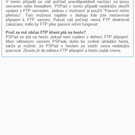
V tomto případě se váš počítač pravděpodobně nachází za proxy
serverem nebo firewallem. PSPad v tomto případě nedokáže otevřít
spojení s FTP serverem. Jednou z možností je použít "Pasivní režim
přenosu". Tuto možnost najdete v dialogu kde jste nastavovali
připojení k FTP serveru. Pokud váš počítač nemá FTP direktivně
zakázáno, mělo by FTP přes pasivní režim fungovat.
Proč se mě občas FTP klient ptá na heslo?
PSPad se ptá na heslo, pokud není zadáno v definici FTP připojení.
Mezi některými verzemi PSPadu došlo ke změně ukládání hesla,
takže je možné, že PSPad s heslem ze starší verze nedokáže
pracovat. Zkuste jít do editace FTP připojení a heslo zadat znova.