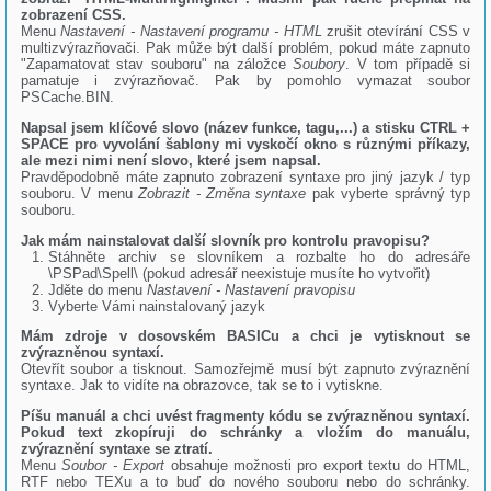
zobrazení CSS.
Menu
Nastavení - Nastavení programu - HTML
zrušit otevírání CSS v
multizvýrazňovači. Pak může být další problém, pokud máte zapnuto
"Zapamatovat stav souboru" na záložce
Soubory
. V tom případě si
pamatuje i zvýrazňovač. Pak by pomohlo vymazat soubor
PSCache.BIN.
Napsal jsem klíčové slovo (název funkce, tagu,...) a stisku CTRL +
SPACE pro vyvolání šablony mi vyskočí okno s různými příkazy,
ale mezi nimi není slovo, které jsem napsal.
Pravděpodobně máte zapnuto zobrazení syntaxe pro jiný jazyk / typ
souboru. V menu
Zobrazit - Změna syntaxe
pak vyberte správný typ
souboru.
Jak mám nainstalovat další slovník pro kontrolu pravopisu?
Stáhněte archiv se slovníkem a rozbalte ho do adresáře
\PSPad\Spell\ (pokud adresář neexistuje musíte ho vytvořit)
Jděte do menu
Nastavení - Nastavení pravopisu
Vyberte Vámi nainstalovaný jazyk
Mám zdroje v dosovském BASICu a chci je vytisknout se
zvýrazněnou syntaxí.
Otevřít soubor a tisknout. Samozřejmě musí být zapnuto zvýraznění
syntaxe. Jak to vidíte na obrazovce, tak se to i vytiskne.
Píšu manuál a chci uvést fragmenty kódu se zvýrazněnou syntaxí.
Pokud text zkopíruji do schránky a vložím do manuálu,
zvýraznění syntaxe se ztratí.
Menu
Soubor - Export
obsahuje možnosti pro export textu do HTML,
RTF nebo TEXu a to buď do nového souboru nebo do schránky.