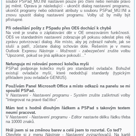
soubor PSPad_MU.INI nastaven pouze pro čtení nebo nemáte právo
jej měnit. Oprava je následující - ukončit dialog nastavení programu,
ukončit programy nebo odstranit atributy u souboru PSPad_MU.INI a
znovu spustit dialog nastavení programu. Volby už by měly být
přístupné.
Při odesílání pošty z PSpadu přes OE6 dochází k chybě
Na vině je snaha o záplatování děr v OE omezováním funkčnosti.
OE6 ve standardním nastavení zobrazuje při pokusu odeslat přes něj
zprávu potvrzovací dialog. Ale místo, aby jej zobrazil nahoře, jak se
sluší a patří, zůstane dialog schován dole. Řešením je v menu
Outlook Expresu
Nástroje - Možnosti - zabezpečení
zrušte volbu
"Upozornit, pokud se jiná aplikace pokouší..."
Nefunguje mi rolování pomocí kolečka myši
PSPad podporuje kolečko myši pro standardní ovladače. Bohužel
existují ovladače myší, které nedodržují standardy (typickým
příkladem jsou ovladače GENIUS).
Používám Panel Microsoft Office a místo odkazů na panelu se mi
spouští PSPad.
V
Nastavení - Nastavení programu - Systém
zrušte zaškrtnutí volby
"Integrovat na pravé tlačítko".
Mám text s hodně dlouhým řádkem a PSPad s takovým textem
neumí pracovat.
V
Nastavení - Nastavení programu - Editor
nastavte délku řádku třeba
na 10000 znaků.
Hrál jsem si se změnou barev a celé jsem to rozvrtal. Co teď?
Otevřete si z menu
Nástroje - Nastavení zvýrazňovačů
. Na kartě