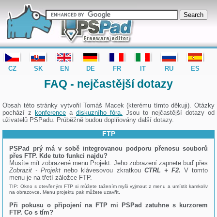
editor PSPad - freeware editor
CZ
SK
EN
DE
FR
IT
RU
ES
FAQ - nejčastější dotazy
Obsah této stránky vytvořil Tomáš Macek (kterému tímto děkuji). Otázky
pochází z
konference
a
diskuzního fóra.
Jsou to nejčastější dotazy od
uživatelů PSPadu. Průběžně budou doplňovány další dotazy.
FTP
PSPad prý má v sobě integrovanou podporu přenosu souborů
přes FTP. Kde tuto funkci najdu?
Musíte mít zobrazené menu Projekt. Jeho zobrazení zapnete buď přes
Zobrazit - Projekt
nebo klávesovou zkratkou
CTRL + F2.
V tomto
menu je na třetí záložce FTP.
TIP: Okno s otevřeným FTP si můžete tažením myši vyjmout z menu a umístit kamkoliv
na obrazovce. Menu projektu pak můžete uzavřít.
Při pokusu o připojení na FTP mi PSPad zatuhne s kurzorem
FTP. Co s tím?