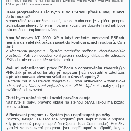
TIP: Pokud chcete PSPad požívat pod Linuxem, můžete využít Windows emulator -
PSPad pak běží i v tomto systému.
Jsem programátor a rád bych si do PSPadu přidělal svoji funkci.
Je to možné?
Momentálně tato možnost není, ale do budoucna je v plánu podpora
technologie plug-in. O jejím možném využití se dozvíte hned jak bude
tato možnost implementována.
Mám Windows NT, 2000, XP a když změním nastavení PSPadu
nemám uživatelská práva zapsat do konfiguračních souborů. Co s
tím?
V
Nastavení programu - Systém
zatrhněte možnost
Víceuživatelské
prostředí.
Pak se nebudou konfigurační soubory ukládat do adresáře
PSPadu, ale do adresáře vašeho profilu.
Vadí mi neinteligentni práce PSPadu s odsazováním závorek {} v
PHP. Jak přinutit editor aby při napsání { sám odsadil o tabulátor,
a při ukončovací závorce vrátil se o úroveň zpátky?
Je třeba mít v
Nastavení programu - Editor
aktivováno
Automatické
odsazení
a v
Nastavení zvýrazňovačů - PHP - Upřesnit
znaky { a } pro
rozšířené odsazování.
Chtěl bych úplně skrýt ukazatel pravého okraje.
Nastavte si barvu pravého okraje na stejnou barvu, jakou ma pozadí
plochy editoru.
V Nastavení programu - Systém jsou nepřístupné položky.
Položky, týkající se asociace programů jsou nepřístupné v případě,
kdy je uvedený program spuštěn (Opera, Total Commander). Položky,
týkající se nastavení programu jsou nepřístupné v případě, kdy je