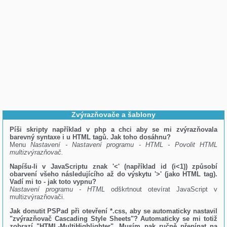
Zvýrazňovače a šablony
Píši skripty například v php a chci aby se mi zvýrazňovala
barevný syntaxe i u HTML tagů. Jak toho dosáhnu?
Menu
Nastavení - Nastavení programu - HTML - Povolit HTML
multizvýrazňovač.
Napíšu-li v JavaScriptu znak '<' (například id (i<1)) způsobí
obarvení všeho následujícího až do výskytu '>' (jako HTML tag).
Vadí mi to - jak toto vypnu?
Nastavení programu - HTML
odškrtnout otevírat JavaScript v
multizvýrazňovači.
Jak donutit PSPad při otevření *.css, aby se automaticky nastavil
"zvýrazňovač Cascading Style Sheets"? Automaticky se mi totiž
zobrazí "HTML-MultiHighlighter". Musím pak ručně přepínat na