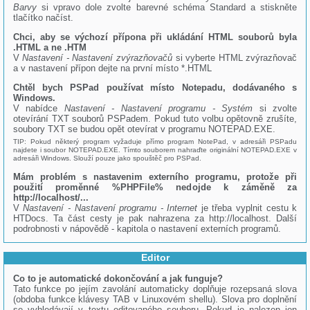
Barvy
si vpravo dole zvolte barevné schéma Standard a stiskněte
tlačítko načíst.
Chci, aby se výchozí přípona při ukládání HTML souborů byla
.HTML a ne .HTM
V
Nastavení - Nastavení zvýrazňovačů
si vyberte HTML zvýrazňovač
a v nastavení přípon dejte na první místo *.HTML
Chtěl bych PSPad používat místo Notepadu, dodávaného s
Windows.
V nabídce
Nastavení - Nastavení programu - Systém
si zvolte
otevírání TXT souborů PSPadem. Pokud tuto volbu opětovně zrušíte,
soubory TXT se budou opět otevírat v programu NOTEPAD.EXE.
TIP: Pokud některý program vyžaduje přímo program NotePad, v adresáři PSPadu
najdete i soubor NOTEPAD.EXE. Tímto souborem nahraďte originální NOTEPAD.EXE v
adresáři Windows. Slouží pouze jako spouštěč pro PSPad.
Mám problém s nastavenim externího programu, protože při
použití proměnné %PHPFile% nedojde k záměně za
http://localhost/...
V
Nastavení - Nastavení programu - Internet
je třeba vyplnit cestu k
HTDocs. Ta část cesty je pak nahrazena za http://localhost. Další
podrobnosti v nápovědě - kapitola o nastavení externích programů.
Editor
Co to je automatické dokončování a jak funguje?
Tato funkce po jejím zavolání automaticky doplňuje rozepsaná slova
(obdoba funkce klávesy TAB v Linuxovém shellu). Slova pro doplnění
se vyhledávají v textu editovaného souboru. Pokud je nalezen jen