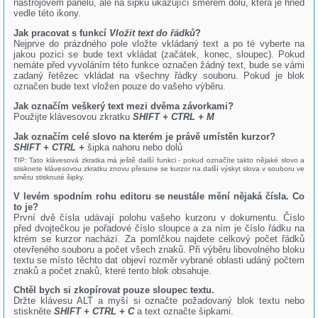
nástrojovém panelu, ale na šipku ukazující směrem dolů, která je hned
vedle této ikony.
Jak pracovat s funkcí
Vložit text do řádků
?
Nejprve do prázdného pole vložte vkládaný text a po té vyberte na
jakou pozici se bude text vkládat (začátek, konec, sloupec). Pokud
nemáte před vyvoláním této funkce označen žádný text, bude se vámi
zadaný řetězec vkládat na všechny řádky souboru. Pokud je blok
označen bude text vložen pouze do vašeho výběru.
Jak označím veškerý text mezi dvěma závorkami?
Použijte klávesovou zkratku
SHIFT + CTRL + M
Jak označím celé slovo na kterém je právě umístěn kurzor?
SHIFT + CTRL +
šipka nahoru nebo dolů
TIP: Tato klávesová zkratka má ještě další funkci - pokud označíte takto nějaké slovo a
stisknete klávesovou zkratku znovu přesune se kurzor na další výskyt slova v souboru ve
směru stisknuté šipky.
V levém spodním rohu editoru se neustále mění nějaká čísla. Co
to je?
První dvě čísla udávají polohu vašeho kurzoru v dokumentu. Číslo
před dvojtečkou je pořadové číslo sloupce a za ním je číslo řádku na
ktrém se kurzor nachází. Za pomlčkou najdete celkový počet řádků
otevřeného souboru a počet všech znaků. Při výběru libovolného bloku
textu se místo těchto dat objeví rozměr vybrané oblasti udáný počtem
znaků a počet znaků, které tento blok obsahuje.
Chtěl bych si zkopírovat pouze sloupec textu.
Držte klávesu ALT a myší si označte požadovaný blok textu nebo
stiskněte
SHIFT + CTRL + C
a text označte šipkami.