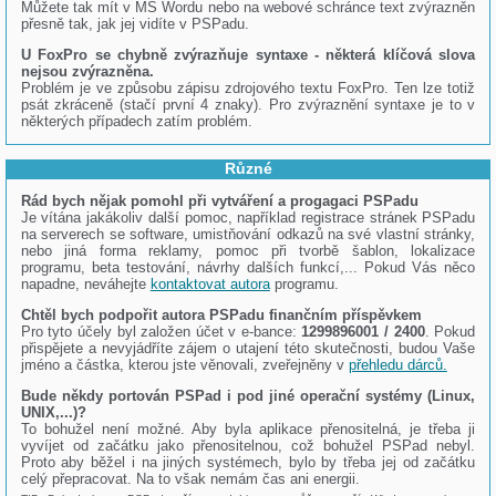
Můžete tak mít v MS Wordu nebo na webové schránce text zvýrazněn
přesně tak, jak jej vidíte v PSPadu.
U FoxPro se chybně zvýrazňuje syntaxe - některá klíčová slova
nejsou zvýrazněna.
Problém je ve způsobu zápisu zdrojového textu FoxPro. Ten lze totiž
psát zkráceně (stačí první 4 znaky). Pro zvýraznění syntaxe je to v
některých případech zatím problém.
Různé
Rád bych nějak pomohl při vytváření a progagaci PSPadu
Je vítána jakákoliv další pomoc, například registrace stránek PSPadu
na serverech se software, umistňování odkazů na své vlastní stránky,
nebo jiná forma reklamy, pomoc při tvorbě šablon, lokalizace
programu, beta testování, návrhy dalších funkcí,... Pokud Vás něco
napadne, neváhejte
kontaktovat autora
programu.
Chtěl bych podpořit autora PSPadu finančním příspěvkem
Pro tyto účely byl založen účet v e-bance:
1299896001 / 2400
. Pokud
přispějete a nevyjádříte zájem o utajení této skutečnosti, budou Vaše
jméno a částka, kterou jste věnovali, zveřejněny v
přehledu dárců.
Bude někdy portován PSPad i pod jiné operační systémy (Linux,
UNIX,...)?
To bohužel není možné. Aby byla aplikace přenositelná, je třeba ji
vyvíjet od začátku jako přenositelnou, což bohužel PSPad nebyl.
Proto aby běžel i na jiných systémech, bylo by třeba jej od začátku
celý přepracovat. Na to však nemám čas ani energii.