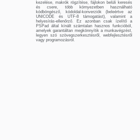
kezelése, makrók rögzítése, fájlokon belüli keresés
és csere, több környezetben használható
kódböngésző, kódoldal-konverziók (beleértve az
UNICODE és UTF-8 támogatást), valamint a
helyesírás-ellenőrző. Ez azonban csak ízelítő a
PSPad által kínált számtalan hasznos funkcióból,
amelyek garantáltan megkönnyítik a munkavégzést,
legyen szó szövegszerkesztésről, webfejlesztésről
vagy programozásról.