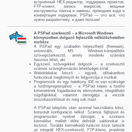
встроенный HEX-редактор, поддержка проектов,
FTP-клиент, запись макросов, мощные
инструменты поиска и замены, проводник кода и
конвертация кодировок. PSPad — это всё, что
нужно разработчику, и даже больше!
A PSPad szerkesztő – a Microsoft Windows
környezetben dolgozó fejlesztők nélkülözhetetlen
eszköze
A PSPad egy szabadon terjeszthető (freeware),
univerzális, MS Windows-kompatibilis
szövegszerkesztő, amely mindenki számára
hasznos lehet, aki:
Egyszerű szövegekkel dolgozik – a szerkesztő
számos szövegformázási lehetőséget kínál.
Weboldalakat készít – egyedi, időtakarékos
funkcióival megkönnyíti és felgyorsítja a munkát.
Programozik és egy hatékony IDE-re van szüksége
a fordítóprogramjához – a PSPad képes a fordító
kimenetének fogadására és elemzésére, integrálható
súgófájlokkal, valamint támogatja a verziók
összehasonlítását és még sok mást.
A PSPad telepítés után azonnal használatra kész,
bonyolult konfiguráció nélkül. Számos fájltípust és
programozási nyelvet támogat, a szintaxis
kiemelése mellett előre definiált sablonokat is
biztosít. További kiemelkedő funkciói közé tartozik
az integrált HEX-szerkesztő, FTP-kliens, projektek