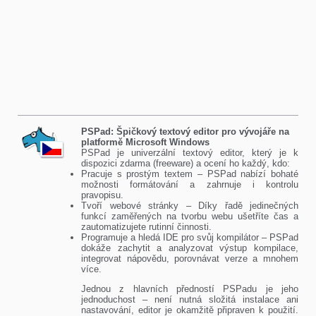
PSPad: Špičkový textový editor pro vývojáře na
platformě Microsoft Windows
PSPad je univerzální textový editor, který je k
dispozici zdarma (freeware) a ocení ho každý, kdo:
Pracuje s prostým textem – PSPad nabízí bohaté
možnosti formátování a zahrnuje i kontrolu
pravopisu.
Tvoří webové stránky – Díky řadě jedinečných
funkcí zaměřených na tvorbu webu ušetříte čas a
zautomatizujete rutinní činnosti.
Programuje a hledá IDE pro svůj kompilátor – PSPad
dokáže zachytit a analyzovat výstup kompilace,
integrovat nápovědu, porovnávat verze a mnohem
více.
Jednou z hlavních předností PSPadu je jeho
jednoduchost – není nutná složitá instalace ani
nastavování, editor je okamžitě připraven k použití.