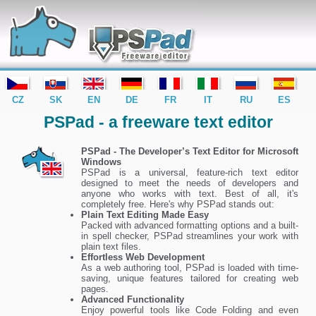
editor PSPad - freeware editor
CZ
SK
EN
DE
FR
IT
RU
ES
PSPad - a freeware text editor
PSPad - The Developer’s Text Editor for Microsoft
Windows
PSPad is a universal, feature-rich text editor
designed to meet the needs of developers and
anyone who works with text. Best of all, it's
completely free. Here's why PSPad stands out:
Plain Text Editing Made Easy
Packed with advanced formatting options and a built-
in spell checker, PSPad streamlines your work with
plain text files.
Effortless Web Development
As a web authoring tool, PSPad is loaded with time-
saving, unique features tailored for creating web
pages.
Advanced Functionality
Enjoy powerful tools like Code Folding and even