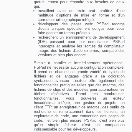
gratuit, conçu pour répondre aux besoins de ceux
qui:
travaillent avec du texte brut: profitez d'une
multitude d'options de mise en forme et d'un
correcteur orthographique intégré;
développent des pages web: PSPad regorge
d'outils uniques spécialement conçus pour vous
faire gagner un temps précieux;
recherchent un environnement de développement
(IDE) puissant pour leur compilateur: PSPad
intercepte et analyse les sorties du compilateur,
intègre des fichiers d'aide externes, compare des
versions et bien plus encore.
Simple à installer et immédiatement opérationnel,
PSPad ne nécessite aucune configuration complexe.
Il prend en charge une grande variété de types de
fichiers et de langages grâce à sa coloration
syntaxique avancée. L'éditeur offre également des
fonctionnalités pratiques telles que des macros, des
fichiers de clips et des modèles pour automatiser les
tâches répétitives. Parmi ses nombreuses
fonctionnalités, vous trouverez un éditeur
hexadécimal intégré, une gestion de projets, un
client FTP, un enregistreur de macros, des outils de
recherche et remplacement dans les fichiers, un
explorateur de code, une conversion des pages de
code... et bien plus encore. PSPad, c'est bien plus
qu'un simple éditeur: c'est un compagnon
indispensable pour les développeurs.