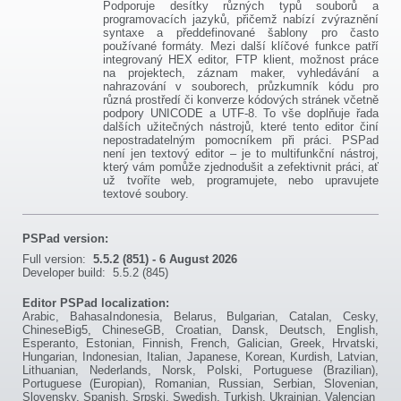
Podporuje desítky různých typů souborů a
programovacích jazyků, přičemž nabízí zvýraznění
syntaxe a předdefinované šablony pro často
používané formáty. Mezi další klíčové funkce patří
integrovaný HEX editor, FTP klient, možnost práce
na projektech, záznam maker, vyhledávání a
nahrazování v souborech, průzkumník kódu pro
různá prostředí či konverze kódových stránek včetně
podpory UNICODE a UTF-8. To vše doplňuje řada
dalších užitečných nástrojů, které tento editor činí
nepostradatelným pomocníkem při práci. PSPad
není jen textový editor – je to multifunkční nástroj,
který vám pomůže zjednodušit a zefektivnit práci, ať
už tvoříte web, programujete, nebo upravujete
textové soubory.
PSPad version:
Full version:
5.5.2 (851) - 6 August 2026
Developer build: 5.5.2 (845)
Editor PSPad localization:
Arabic, BahasaIndonesia, Belarus, Bulgarian, Catalan, Cesky,
ChineseBig5, ChineseGB, Croatian, Dansk, Deutsch, English,
Esperanto, Estonian, Finnish, French, Galician, Greek, Hrvatski,
Hungarian, Indonesian, Italian, Japanese, Korean, Kurdish, Latvian,
Lithuanian, Nederlands, Norsk, Polski, Portuguese (Brazilian),
Portuguese (Europian), Romanian, Russian, Serbian, Slovenian,
Slovensky, Spanish, Srpski, Swedish, Turkish, Ukrainian, Valencian