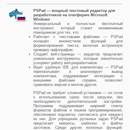
PSPad — мощный текстовый редактор для
разработчиков на платформе Microsoft
Windows
Универсальный и полностью бесплатный
инструмент, который станет незаменимым
помощником для тех, кто:
Работает с текстовыми файлами — PSPad
оснащён множеством функций для
форматирования текста, включая встроенную
проверку орфографии.
Создаёт веб-страницы — редактор предлагает
уникальные инструменты, которые значительно
ускоряют работу веб-разработчиков.
Ищет удобную IDE для компилятора — PSPad
перехватывает и анализирует вывод
компилятора, поддерживает интеграцию с
внешними файлами справки, позволяет
сравнивать версии и многое другое.
PSPad не требует сложной установки — он готов
к использованию сразу после загрузки, без
необходимости дополнительной настройки.
Программа поддерживает широкий спектр
форматов файлов и языков программирования,
обеспечивая подсветку синтаксиса для каждого
из них. Для упрощения рутинных задач PSPad
предлагает макросы, шаблоны и файлы
заготовок. Среди других полезных функций: