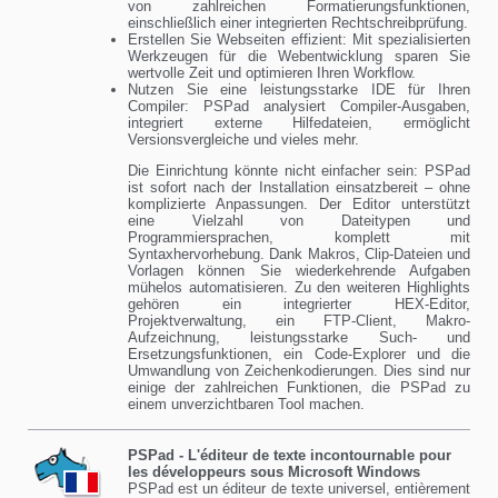
von zahlreichen Formatierungsfunktionen,
einschließlich einer integrierten Rechtschreibprüfung.
Erstellen Sie Webseiten effizient: Mit spezialisierten
Werkzeugen für die Webentwicklung sparen Sie
wertvolle Zeit und optimieren Ihren Workflow.
Nutzen Sie eine leistungsstarke IDE für Ihren
Compiler: PSPad analysiert Compiler-Ausgaben,
integriert externe Hilfedateien, ermöglicht
Versionsvergleiche und vieles mehr.
Die Einrichtung könnte nicht einfacher sein: PSPad
ist sofort nach der Installation einsatzbereit – ohne
komplizierte Anpassungen. Der Editor unterstützt
eine Vielzahl von Dateitypen und
Programmiersprachen, komplett mit
Syntaxhervorhebung. Dank Makros, Clip-Dateien und
Vorlagen können Sie wiederkehrende Aufgaben
mühelos automatisieren. Zu den weiteren Highlights
gehören ein integrierter HEX-Editor,
Projektverwaltung, ein FTP-Client, Makro-
Aufzeichnung, leistungsstarke Such- und
Ersetzungsfunktionen, ein Code-Explorer und die
Umwandlung von Zeichenkodierungen. Dies sind nur
einige der zahlreichen Funktionen, die PSPad zu
einem unverzichtbaren Tool machen.
PSPad - L'éditeur de texte incontournable pour
les développeurs sous Microsoft Windows
PSPad est un éditeur de texte universel, entièrement