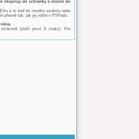
t zkopíruji do schránky a vložím do
TEXu a to buď do nového souboru nebo
přesně tak, jak jej vidíte v PSPadu.
zněna.
zkráceně (stačí první 4 znaky). Pro