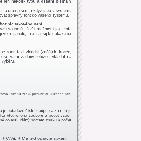
e jen několik typů a ostatní písma v
ento druh písem, i když jsou v systému
alovat správný font do vašeho systému.
bor
nic takového není.
ých souborů. Další možností jak tento
ovém panelu, ale na šipku ukazující
 se bude text vkládat (začátek, konec,
e se vámi zadaný řetězec vkládat na
 výběru.
ávesovou zkratku znovu přesune se kurzor na další
u je pořadové číslo sloupce a za ním je
ádků otevřeného souboru a počet všech
rané oblasti udáný počtem znaků a počet
T + CTRL + C
a text označte šipkami.