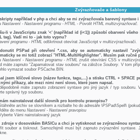
Zvýrazňovače a šablony
 skripty například v php a chci aby se mi zvýrazňovala barevný syntaxe
u
Nastavení - Nastavení programu - HTML - Povolit HTML multizvýrazňovač.
šu-li v JavaScriptu znak '<' (například id (i<1)) způsobí obarvení všeho 
 tag). Vadí mi to - jak toto vypnu?
avení programu - HTML
odškrtnout otevírat JavaScript v multizvýrazňovači.
donutit PSPad při otevření *.css, aby se automaticky nastavil "zv
maticky se mi totiž zobrazí "HTML-MultiHighlighter". Musím pak ručně 
u
Nastavení - Nastavení programu - HTML
zrušit otevírání CSS v multizvýr
d máte zapnuto "Zapamatovat stav souboru" na záložce
Soubory
. V tom pří
hlo vymazat soubor PSCache.BIN.
al jsem klíčové slovo (název funkce, tagu,...) a stisku CTRL + SPACE 
znými příkazy, ale mezi nimi není slovo, které jsem napsal.
děpodobně máte zapnuto zobrazení syntaxe pro jiný jazyk / typ souboru
rte správný typ souboru.
mám nainstalovat další slovník pro kontrolu pravopisu?
Stáhněte archiv se slovníkem a rozbalte ho do adresáře \PSPad\Spell\ (pokud 
Jděte do menu
Nastavení - Nastavení pravopisu
Vyberte Vámi nainstalovaný jazyk
zdroje v dosovském BASICu a chci je vytisknout se zvýrazněnou syntax
řít soubor a tisknout. Samozřejmě musí být zapnuto zvýraznění syntaxe. Ja
skne.