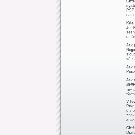
Chtě
syst
PSPa
nain
Kde 
Je. 
sezn
směr
Jak 
Nejp
slou
všec
Jak 
Použ
Jak 
SHIF
TIP: T
výskyt
V le
Prvn
čísl
znak
znak
Chtě
Držt