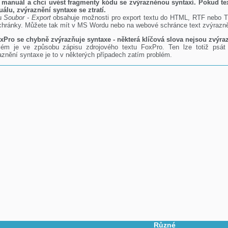
 manuál a chci uvést fragmenty kódu se zvýrazněnou syntaxí. Pokud tex
álu, zvýraznění syntaxe se ztratí.
u
Soubor - Export
obsahuje možnosti pro export textu do HTML, RTF nebo 
chránky. Můžete tak mít v MS Wordu nebo na webové schránce text zvýrazněn 
xPro se chybně zvýrazňuje syntaxe - některá klíčová slova nejsou zvýra
lém je ve způsobu zápisu zdrojového textu FoxPro. Ten lze totiž psát 
aznění syntaxe je to v některých případech zatím problém.
Různé