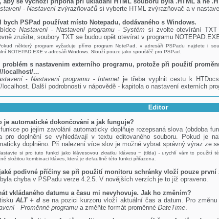
, aby se výchozí přípona při ukládání HTML souborů byla .HTML a ne .
stavení - Nastavení zvýrazňovačů
si vyberte HTML zvýrazňovač a v nastaven
l bych PSPad používat místo Notepadu, dodávaného s Windows.
abídce
Nastavení - Nastavení programu - Systém
si zvolte otevírání TX
ovně zrušíte, soubory TXT se budou opět otevírat v programu NOTEPAD.EX
Pokud některý program vyžaduje přímo program NotePad, v adresáři PSPadu najdete i s
nální NOTEPAD.EXE v adresáři Windows. Slouží pouze jako spouštěč pro PSPad.
problém s nastavenim externího programu, protože při použití prom
//localhost/...
stavení - Nastavení programu - Internet
je třeba vyplnit cestu k HTDocs
//localhost. Další podrobnosti v nápovědě - kapitola o nastavení externích pr
Editor
o je automatické dokončování a jak funguje?
 funkce po jejím zavolání automaticky doplňuje rozepsaná slova (obdoba fu
a pro doplnění se vyhledávají v textu editovaného souboru. Pokud je nal
maticky doplněno. Při nalezení více slov je možné vybrat správný výraz ze s
astavte si pro tuto funkci jako klávesovou zkratku klávesu ~ (tilda) - urychlí vám to použití
ně složitou kombinaci kláves, která je defaultně této funkci přiřazena.
jaké podivné příčiny se při použití monitoru schránky vloží pouze první
 byla chyba v PSPadu verze 4.2.5. V novějších verzích je to již opraveno.
át vkládaného datumu a času mi nevyhovuje. Jak ho změním?
tisku
ALT + d
se na pozici kurzoru vloží aktuální čas a datum. Pro změnu 
avení - Proměnné programu
a změňte formát proměnné
DateTime
.