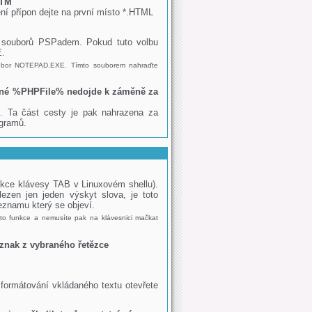
HTM
í přípon dejte na první místo *.HTML
T souborů PSPadem. Pokud tuto volbu
E.
oubor NOTEPAD.EXE. Tímto souborem nahraďte
ěnné %PHPFile% nedojde k záměně za
. Ta část cesty je pak nahrazena za
ogramů.
nkce klávesy TAB v Linuxovém shellu).
ezen jen jeden výskyt slova, je toto
eznamu který se objeví.
 této funkce a nemusíte pak na klávesnici mačkat
 znak z vybraného řetězce
formátování vkládaného textu otevřete