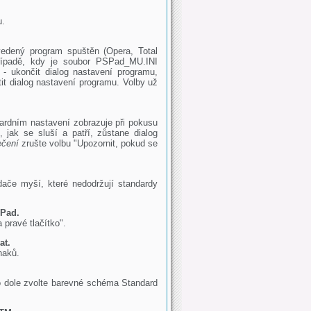
u.
vedený program spuštěn (Opera, Total
případě, kdy je soubor PSPad_MU.INI
 - ukončit dialog nastavení programu,
it dialog nastavení programu. Volby už
ardním nastavení zobrazuje při pokusu
, jak se sluší a patří, zůstane dialog
ečení
zrušte volbu "Upozornit, pokud se
dače myší, které nedodržují standardy
SPad.
 pravé tlačítko".
at.
naků.
 dole zvolte barevné schéma Standard