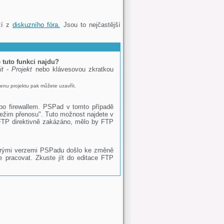
zí z
diskuzního fóra.
Jsou to nejčastější
tuto funkci najdu?
it - Projekt
nebo klávesovou zkratkou
enu projektu pak můžete uzavřít.
bo firewallem. PSPad v tomto případě
režim přenosu". Tuto možnost najdete v
 FTP direktivně zakázáno, mělo by FTP
terými verzemi PSPadu došlo ke změně
 pracovat. Zkuste jít do editace FTP