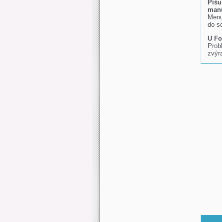
Píšu
manu
Men
do s
U Fo
Prob
zvýr