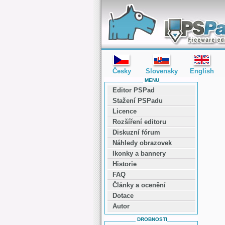
editor PSPad - freeware editor
Česky
Slovensky
English
MENU
Editor PSPad
Stažení PSPadu
Licence
Rozšíření editoru
Diskuzní fórum
Náhledy obrazovek
Ikonky a bannery
Historie
FAQ
Články a ocenění
Dotace
Autor
DROBNOSTI