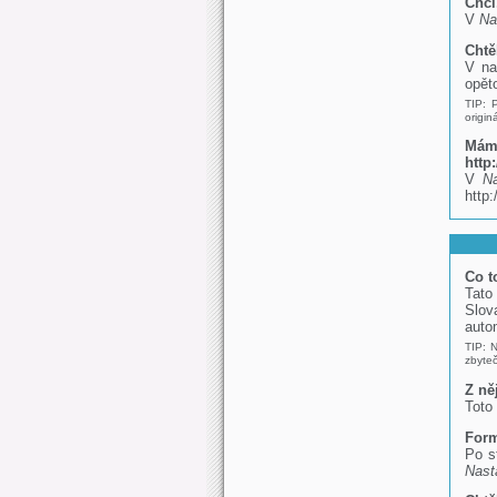
Chci
V
Na
Chtě
V n
opět
TIP: 
origi
Mám 
http:
V
Na
http:
Co t
Tato
Slov
auto
TIP: N
zbyteč
Z ně
Toto
Form
Po s
Nast