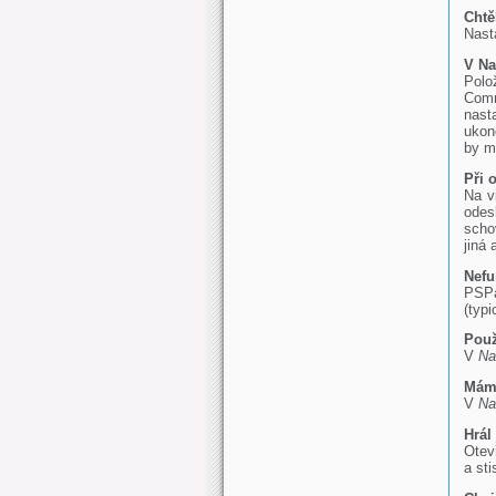
Chtě
Nast
V Na
Polo
Comm
nast
ukon
by m
Při 
Na v
odes
scho
jiná 
Nefu
PSPa
(typ
Použ
V
Na
Mám 
V
Na
Hrál
Otev
a sti