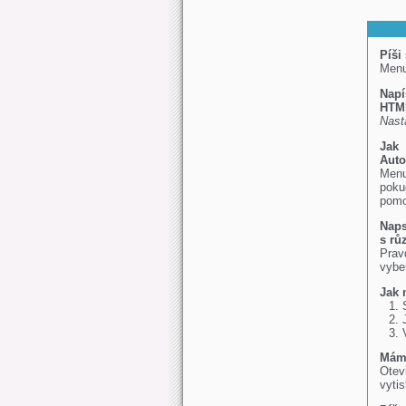
Píši
Men
Napí
HTML
Nast
Jak 
Auto
Men
poku
pomo
Naps
s rů
Prav
vybe
Jak 
Mám 
Otev
vyti