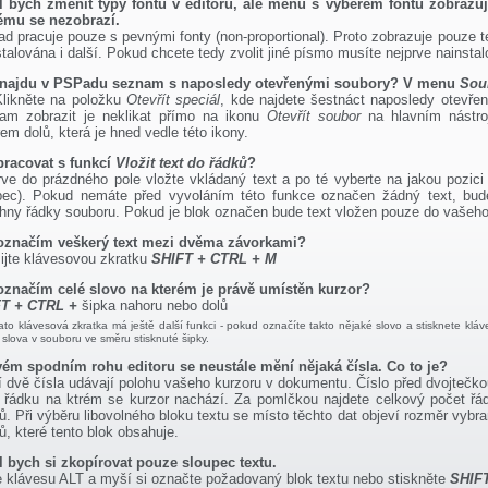
l bych změnit typy fontů v editoru, ale menu s výběrem fontů zobrazuj
ému se nezobrazí.
d pracuje pouze s pevnými fonty (non-proportional). Proto zobrazuje pouze t
stalována i další. Pokud chcete tedy zvolit jiné písmo musíte nejprve nainst
najdu v PSPadu seznam s naposledy otevřenými soubory? V menu
Sou
Klikněte na položku
Otevřít speciál
, kde najdete šestnáct naposledy otevřen
am zobrazit je neklikat přímo na ikonu
Otevřít soubor
na hlavním nástroj
em dolů, která je hned vedle této ikony.
pracovat s funkcí
Vložit text do řádků
?
rve do prázdného pole vložte vkládaný text a po té vyberte na jakou pozici
pec). Pokud nemáte před vyvoláním této funkce označen žádný text, bud
hny řádky souboru. Pokud je blok označen bude text vložen pouze do vašeho
označím veškerý text mezi dvěma závorkami?
ijte klávesovou zkratku
SHIFT + CTRL + M
označím celé slovo na kterém je právě umístěn kurzor?
T + CTRL +
šipka nahoru nebo dolů
ato klávesová zkratka má ještě další funkci - pokud označíte takto nějaké slovo a stisknete kl
 slova v souboru ve směru stisknuté šipky.
vém spodním rohu editoru se neustále mění nějaká čísla. Co to je?
í dvě čísla udávají polohu vašeho kurzoru v dokumentu. Číslo před dvojtečko
o řádku na ktrém se kurzor nachází. Za pomlčkou najdete celkový počet ř
ů. Při výběru libovolného bloku textu se místo těchto dat objeví rozměr vyb
ů, které tento blok obsahuje.
l bych si zkopírovat pouze sloupec textu.
e klávesu ALT a myší si označte požadovaný blok textu nebo stiskněte
SHIF