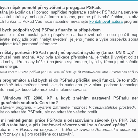
bych nějak pomohl při vytváření a progagaci PSPadu
ítána jakákoliv další pomoc, například registrace stránek PSPadu na server
vlastní stránky, nebo jiná forma reklamy, pomoc při tvorbě šablon, lokali
ích funkcí,... Pokud Vás něco napadne, neváhejte
kontaktovat autora
program
l bych podpořit vývoj PSPadu finančním příspěvkem
aci je možné poslat jako příspěvek na bankovní účet nebo použít nap
pěvatel nevyjádří přání "nebýt uveden", je jeho jméno a výše příspěvku zob
najdete také podrobné informace.
 někdy portován PSPad i pod jiné operační systémy (Linux, UNIX,...)?
ohužel není možné. Aby byla aplikace přenositelná, je třeba ji vyvíjet od z
d nebyl. Proto aby běžel i na jiných systémech, bylo by třeba jej od začá
ni energii.
Pokud chcete PSPad požívat pod Linuxem, můžete využít Windows emulator - PSPad pak běží i v
 programátor a rád bych si do PSPadu přidělal svoji funkci. Je to mož
ntálně tato možnost není, ale do budoucna je v plánu podpora technologi
íte hned jak bude tato možnost implementována.
 Windows NT, 2000, XP a když změním nastavení PSPadu nemá
iguračních souborů. Co s tím?
stavení programu - Systém
zatrhněte možnost
Víceuživatelské prostředí.
dat do adresáře PSPadu, ale do adresáře vašeho profilu.
 mi neinteligentni práce PSPadu s odsazováním závorek {} v PHP. Jak p
dil o tabulátor, a při ukončovací závorce vrátil se o úroveň zpátky?
řeba mít v
Nastavení programu - Editor
aktivováno
Automatické odsazení
snit
znaky { a } pro rozšířené odsazování.