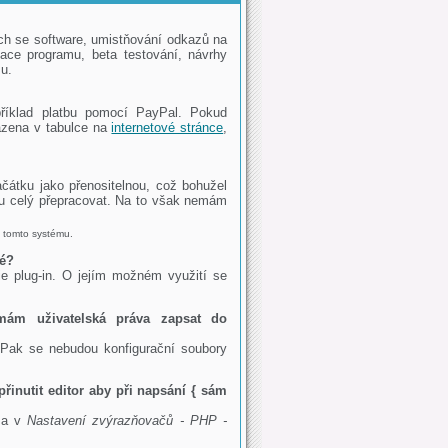
ech se software, umistňování odkazů na
zace programu, beta testování, návrhy
u.
říklad platbu pomocí PayPal. Pokud
razena v tabulce na
internetové stránce
,
ačátku jako přenositelnou, což bohužel
tku celý přepracovat. Na to však nemám
 tomto systému.
né?
e plug-in. O jejím možném využití se
m uživatelská práva zapsat do
Pak se nebudou konfigurační soubory
řinutit editor aby při napsání { sám
a v
Nastavení zvýrazňovačů - PHP -