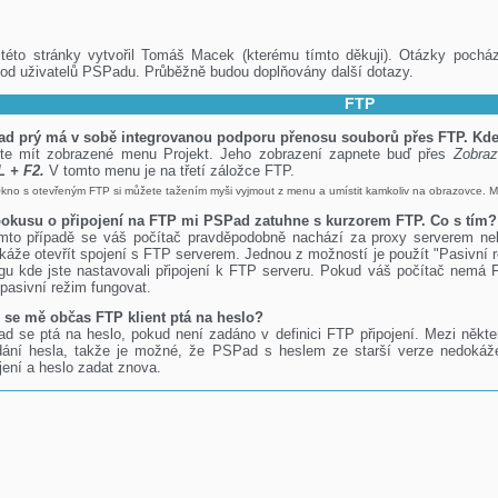
této stránky vytvořil Tomáš Macek (kterému tímto děkuji). Otázky pochá
 od uživatelů PSPadu. Průběžně budou doplňovány další dotazy.
FTP
d prý má v sobě integrovanou podporu přenosu souborů přes FTP. Kde 
te mít zobrazené menu Projekt. Jeho zobrazení zapnete buď přes
Zobraz
 + F2.
V tomto menu je na třetí záložce FTP.
kno s otevřeným FTP si můžete tažením myši vyjmout z menu a umístit kamkoliv na obrazovce. M
pokusu o připojení na FTP mi PSPad zatuhne s kurzorem FTP. Co s tím?
mto případě se váš počítač pravděpodobně nachází za proxy serverem ne
káže otevřít spojení s FTP serverem. Jednou z možností je použít "Pasivní 
ogu kde jste nastavovali připojení k FTP serveru. Pokud váš počítač nemá
 pasivní režim fungovat.
 se mě občas FTP klient ptá na heslo?
d se ptá na heslo, pokud není zadáno v definici FTP připojení. Mezi něk
dání hesla, takže je možné, že PSPad s heslem ze starší verze nedokáže
jení a heslo zadat znova.