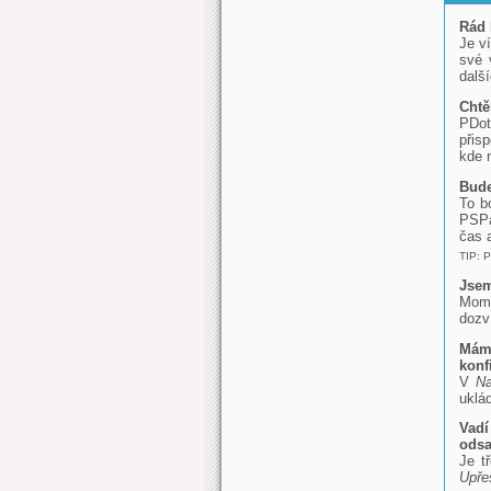
Rád 
Je v
své 
dalš
Chtě
PDot
přis
kde 
Bude
To b
PSPa
čas a
TIP: 
Jsem
Mome
dozv
Mám
konf
V
Na
uklá
Vadí
odsa
Je t
Upře