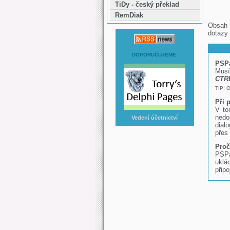
TiDy - český překlad
RemDiak
Obsah 
dotazy
DOPORUČUJEME:
PSPa
Musí
CTRL
TIP: O
Při 
V to
nedo
Vedení účetnictví
dial
přes
Proč
PSPa
uklá
připo