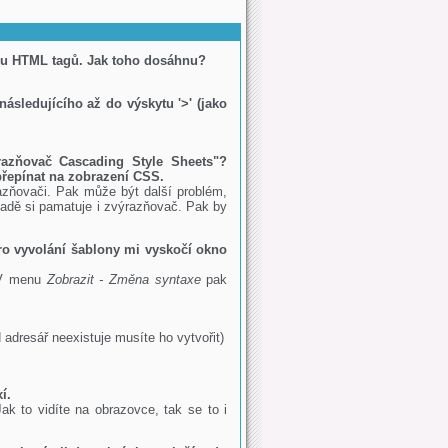
 i u HTML tagů. Jak toho dosáhnu?
následujícího až do výskytu '>' (jako
ýrazňovač Cascading Style Sheets"?
přepínat na zobrazení CSS.
azňovači. Pak může být další problém,
padě si pamatuje i zvýrazňovač. Pak by
pro vyvolání šablony mi vyskočí okno
. V menu
Zobrazit - Změna syntaxe
pak
adresář neexistuje musíte ho vytvořit)
í.
k to vidíte na obrazovce, tak se to i