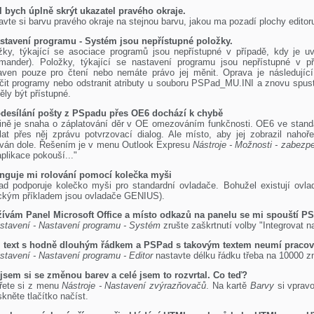
l bych úplně skrýt ukazatel pravého okraje.
avte si barvu pravého okraje na stejnou barvu, jakou ma pozadí plochy editor
stavení programu - Systém jsou nepřístupné položky.
žky, týkající se asociace programů jsou nepřístupné v případě, kdy je u
ander). Položky, týkající se nastavení programu jsou nepřístupné v 
aven pouze pro čtení nebo nemáte právo jej měnit. Oprava je následující
čit programy nebo odstranit atributy u souboru PSPad_MU.INI a znovu spust
ěly být přístupné.
odesílání pošty z PSpadu přes OE6 dochází k chybě
ině je snaha o záplatování děr v OE omezováním funkčnosti. OE6 ve stand
lat přes něj zprávu potvrzovací dialog. Ale místo, aby jej zobrazil nahoře
ván dole. Řešením je v menu Outlook Expresu
Nástroje - Možnosti - zabezp
aplikace pokouší..."
nguje mi rolování pomocí kolečka myši
d podporuje kolečko myši pro standardní ovladače. Bohužel existují ovla
ickým příkladem jsou ovladače GENIUS).
ívám Panel Microsoft Office a místo odkazů na panelu se mi spouští P
stavení - Nastavení programu - Systém
zrušte zaškrtnutí volby "Integrovat na
text s hodně dlouhým řádkem a PSPad s takovým textem neumí pracov
stavení - Nastavení programu - Editor
nastavte délku řádku třeba na 10000 z
 jsem si se změnou barev a celé jsem to rozvrtal. Co teď?
řete si z menu
Nástroje - Nastavení zvýrazňovačů
. Na kartě
Barvy
si vpravo
skněte tlačítko načíst.