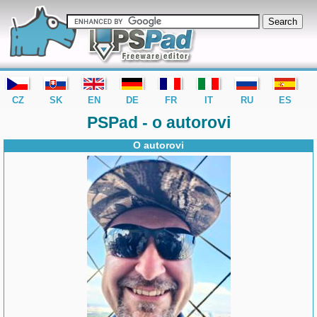
editor PSPad - freeware editor
CZ
SK
EN
DE
FR
IT
RU
ES
PSPad - o autorovi
O autorovi