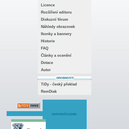
Licence
Rozšíření editoru
Diskuzní fórum
Náhledy obrazovek
Ikonky a bannery
Historie
FAQ
Články a ocenění
Dotace
Autor
DROBNOSTI
TiDy - český překlad
RemDiak
DOPORUČUJEME: