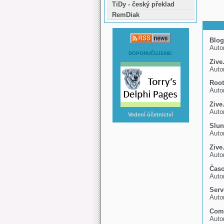
TiDy - český překlad
RemDiak
Blog
Auto
DOPORUČUJEME:
Zive
Auto
Root
Auto
Zive
Auto
Vedení účetnictví
Slun
Auto
Zive
Auto
Časo
Auto
Serv
Autor
Comp
Auto