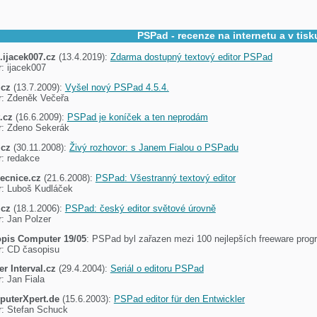
PSPad - recenze na internetu a v tisk
.ijacek007.cz
(13.4.2019):
Zdarma dostupný textový editor PSPad
r: ijacek007
.cz
(13.7.2009):
Vyšel nový PSPad 4.5.4.
r: Zdeněk Večeřa
.cz
(16.6.2009):
PSPad je koníček a ten neprodám
r: Zdeno Sekerák
.cz
(30.11.2008):
Živý rozhovor: s Janem Fialou o PSPadu
r: redakce
ecnice.cz
(21.6.2008):
PSPad: Všestranný textový editor
r: Luboš Kudláček
.cz
(18.1.2006):
PSPad: český editor světové úrovně
r: Jan Polzer
pis Computer 19/05
: PSPad byl zařazen mezi 100 nejlepších freeware pro
r: CD časopisu
er Interval.cz
(29.4.2004):
Seriál o editoru PSPad
: Jan Fiala
uterXpert.de
(15.6.2003):
PSPad editor für den Entwickler
r: Stefan Schuck