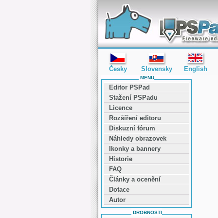
editor PSPad - freeware editor
Česky
Slovensky
English
MENU
Editor PSPad
Stažení PSPadu
Licence
Rozšíření editoru
Diskuzní fórum
Náhledy obrazovek
Ikonky a bannery
Historie
FAQ
Články a ocenění
Dotace
Autor
DROBNOSTI