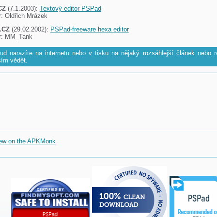
CZ
(7.1.2003):
Textový editor PSPad
r: Oldřich Mrázek
.CZ
(29.02.2002):
PSPad-freeware hexa editor
r: MM_Tank
ud narazíte na internetu nebo v tisku na nějaký rozsáhlejší článek nebo r
sím vědět.
ew on the APKMonk