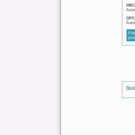
HW.
Auto
OPC
Auto
Pok
pro
Revi