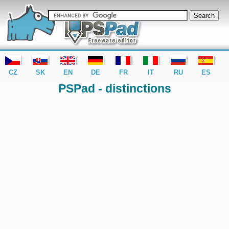
editor PSPad - freeware editor
CZ
SK
EN
DE
FR
IT
RU
ES
PSPad - distinctions