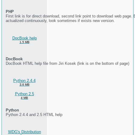
PHP
First link is for direct download, second link point to download web page
actualized continuously, look sometimes if exists new version.
DocBook help
1.5 MB
DocBook
DocBook HTML help file from Jiri Kosek (link is on the bottom of page)
Python 2.4.4
3.6 MB
Python 2.5
4 MB
Python
Python 2.4.4 and 2.5 HTML help
WDG's Distribution