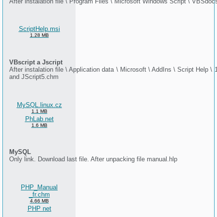
After instalation file \ Program Files \ Microsoft Windows Script \ VBSd
ScriptHelp.msi
1.28 MB
VBscript a Jscript
After instalation file \ Application data \ Microsoft \ AddIns \ Script Help 
and JScript5.chm
MySQL.linux.cz
1.1 MB
PhLab.net
1.6 MB
MySQL
Only link. Download last file. After unpacking file manual.hlp
PHP_Manual
_fr.chm
4.66 MB
PHP net