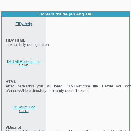
Fichiers d'aide (en Anglais)
TiDy help
TiDy HTML
Link to TiDy configuration.
DHTMLRefHelp.msi
2.6 MB
HTML
After instalation you will need HTMLRef.chm file. Before you dow
\Windows\Help directory, if already doesn't exists
VBScript Doc
580 kB
VBscript