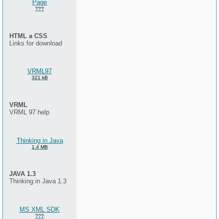
Page
???
HTML a CSS
Links for download
VRML97
321 kB
VRML
VRML 97 help
Thinking in Java
1.4 MB
JAVA 1.3
Thinking in Java 1.3
MS XML SDK
???