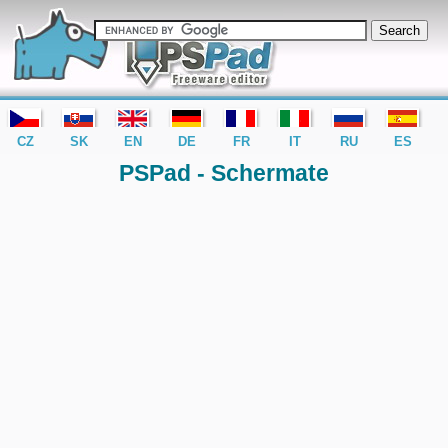
editor PSPad - freeware editor
CZ
SK
EN
DE
FR
IT
RU
ES
PSPad - Schermate