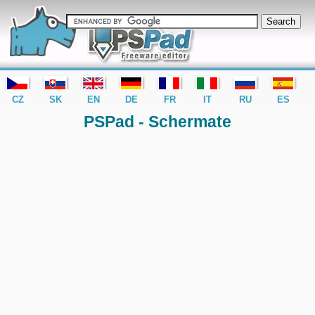
editor PSPad - freeware editor
CZ
SK
EN
DE
FR
IT
RU
ES
PSPad - Schermate