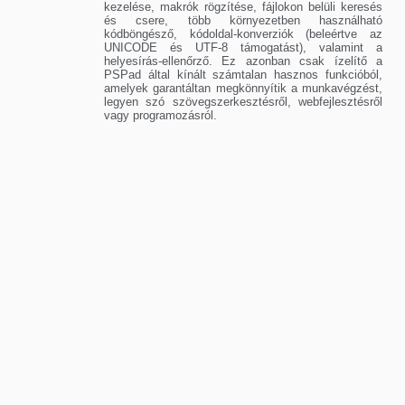
kezelése, makrók rögzítése, fájlokon belüli keresés
és csere, több környezetben használható
kódböngésző, kódoldal-konverziók (beleértve az
UNICODE és UTF-8 támogatást), valamint a
helyesírás-ellenőrző. Ez azonban csak ízelítő a
PSPad által kínált számtalan hasznos funkcióból,
amelyek garantáltan megkönnyítik a munkavégzést,
legyen szó szövegszerkesztésről, webfejlesztésről
vagy programozásról.