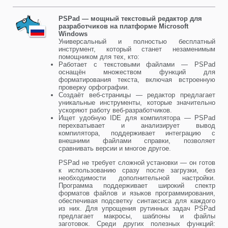
PSPad — мощный текстовый редактор для
разработчиков на платформе Microsoft
Windows
Универсальный и полностью бесплатный
инструмент, который станет незаменимым
помощником для тех, кто:
Работает с текстовыми файлами — PSPad
оснащён множеством функций для
форматирования текста, включая встроенную
проверку орфографии.
Создаёт веб-страницы — редактор предлагает
уникальные инструменты, которые значительно
ускоряют работу веб-разработчиков.
Ищет удобную IDE для компилятора — PSPad
перехватывает и анализирует вывод
компилятора, поддерживает интеграцию с
внешними файлами справки, позволяет
сравнивать версии и многое другое.
PSPad не требует сложной установки — он готов
к использованию сразу после загрузки, без
необходимости дополнительной настройки.
Программа поддерживает широкий спектр
форматов файлов и языков программирования,
обеспечивая подсветку синтаксиса для каждого
из них. Для упрощения рутинных задач PSPad
предлагает макросы, шаблоны и файлы
заготовок. Среди других полезных функций: