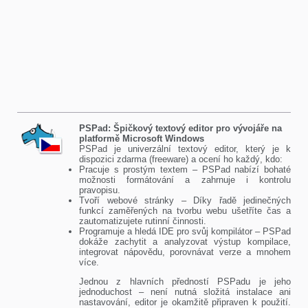
PSPad: Špičkový textový editor pro vývojáře na
platformě Microsoft Windows
PSPad je univerzální textový editor, který je k
dispozici zdarma (freeware) a ocení ho každý, kdo:
Pracuje s prostým textem – PSPad nabízí bohaté
možnosti formátování a zahrnuje i kontrolu
pravopisu.
Tvoří webové stránky – Díky řadě jedinečných
funkcí zaměřených na tvorbu webu ušetříte čas a
zautomatizujete rutinní činnosti.
Programuje a hledá IDE pro svůj kompilátor – PSPad
dokáže zachytit a analyzovat výstup kompilace,
integrovat nápovědu, porovnávat verze a mnohem
více.
Jednou z hlavních předností PSPadu je jeho
jednoduchost – není nutná složitá instalace ani
nastavování, editor je okamžitě připraven k použití.