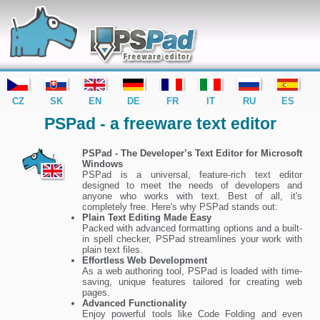
editor PSPad - freeware editor
CZ
SK
EN
DE
FR
IT
RU
ES
PSPad - a freeware text editor
PSPad - The Developer’s Text Editor for Microsoft
Windows
PSPad is a universal, feature-rich text editor
designed to meet the needs of developers and
anyone who works with text. Best of all, it's
completely free. Here's why PSPad stands out:
Plain Text Editing Made Easy
Packed with advanced formatting options and a built-
in spell checker, PSPad streamlines your work with
plain text files.
Effortless Web Development
As a web authoring tool, PSPad is loaded with time-
saving, unique features tailored for creating web
pages.
Advanced Functionality
Enjoy powerful tools like Code Folding and even