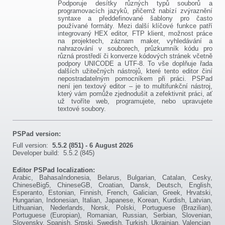
Podporuje desítky různých typů souborů a
programovacích jazyků, přičemž nabízí zvýraznění
syntaxe a předdefinované šablony pro často
používané formáty. Mezi další klíčové funkce patří
integrovaný HEX editor, FTP klient, možnost práce
na projektech, záznam maker, vyhledávání a
nahrazování v souborech, průzkumník kódu pro
různá prostředí či konverze kódových stránek včetně
podpory UNICODE a UTF-8. To vše doplňuje řada
dalších užitečných nástrojů, které tento editor činí
nepostradatelným pomocníkem při práci. PSPad
není jen textový editor – je to multifunkční nástroj,
který vám pomůže zjednodušit a zefektivnit práci, ať
už tvoříte web, programujete, nebo upravujete
textové soubory.
PSPad version:
Full version:
5.5.2 (851) - 6 August 2026
Developer build: 5.5.2 (845)
Editor PSPad localization:
Arabic, BahasaIndonesia, Belarus, Bulgarian, Catalan, Cesky,
ChineseBig5, ChineseGB, Croatian, Dansk, Deutsch, English,
Esperanto, Estonian, Finnish, French, Galician, Greek, Hrvatski,
Hungarian, Indonesian, Italian, Japanese, Korean, Kurdish, Latvian,
Lithuanian, Nederlands, Norsk, Polski, Portuguese (Brazilian),
Portuguese (Europian), Romanian, Russian, Serbian, Slovenian,
Slovensky, Spanish, Srpski, Swedish, Turkish, Ukrainian, Valencian