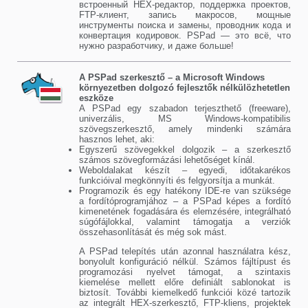
встроенный HEX-редактор, поддержка проектов,
FTP-клиент, запись макросов, мощные
инструменты поиска и замены, проводник кода и
конвертация кодировок. PSPad — это всё, что
нужно разработчику, и даже больше!
A PSPad szerkesztő – a Microsoft Windows
környezetben dolgozó fejlesztők nélkülözhetetlen
eszköze
A PSPad egy szabadon terjeszthető (freeware),
univerzális, MS Windows-kompatibilis
szövegszerkesztő, amely mindenki számára
hasznos lehet, aki:
Egyszerű szövegekkel dolgozik – a szerkesztő
számos szövegformázási lehetőséget kínál.
Weboldalakat készít – egyedi, időtakarékos
funkcióival megkönnyíti és felgyorsítja a munkát.
Programozik és egy hatékony IDE-re van szüksége
a fordítóprogramjához – a PSPad képes a fordító
kimenetének fogadására és elemzésére, integrálható
súgófájlokkal, valamint támogatja a verziók
összehasonlítását és még sok mást.
A PSPad telepítés után azonnal használatra kész,
bonyolult konfiguráció nélkül. Számos fájltípust és
programozási nyelvet támogat, a szintaxis
kiemelése mellett előre definiált sablonokat is
biztosít. További kiemelkedő funkciói közé tartozik
az integrált HEX-szerkesztő, FTP-kliens, projektek