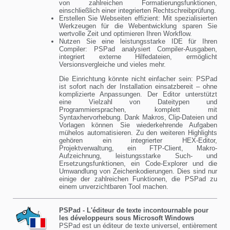
von zahlreichen Formatierungsfunktionen,
einschließlich einer integrierten Rechtschreibprüfung.
Erstellen Sie Webseiten effizient: Mit spezialisierten
Werkzeugen für die Webentwicklung sparen Sie
wertvolle Zeit und optimieren Ihren Workflow.
Nutzen Sie eine leistungsstarke IDE für Ihren
Compiler: PSPad analysiert Compiler-Ausgaben,
integriert externe Hilfedateien, ermöglicht
Versionsvergleiche und vieles mehr.
Die Einrichtung könnte nicht einfacher sein: PSPad
ist sofort nach der Installation einsatzbereit – ohne
komplizierte Anpassungen. Der Editor unterstützt
eine Vielzahl von Dateitypen und
Programmiersprachen, komplett mit
Syntaxhervorhebung. Dank Makros, Clip-Dateien und
Vorlagen können Sie wiederkehrende Aufgaben
mühelos automatisieren. Zu den weiteren Highlights
gehören ein integrierter HEX-Editor,
Projektverwaltung, ein FTP-Client, Makro-
Aufzeichnung, leistungsstarke Such- und
Ersetzungsfunktionen, ein Code-Explorer und die
Umwandlung von Zeichenkodierungen. Dies sind nur
einige der zahlreichen Funktionen, die PSPad zu
einem unverzichtbaren Tool machen.
PSPad - L'éditeur de texte incontournable pour
les développeurs sous Microsoft Windows
PSPad est un éditeur de texte universel, entièrement