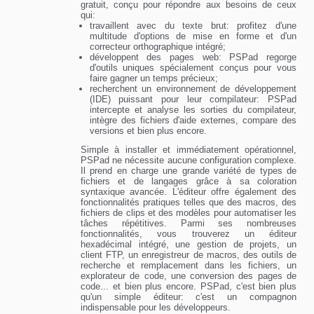
gratuit, conçu pour répondre aux besoins de ceux
qui:
travaillent avec du texte brut: profitez d'une
multitude d'options de mise en forme et d'un
correcteur orthographique intégré;
développent des pages web: PSPad regorge
d'outils uniques spécialement conçus pour vous
faire gagner un temps précieux;
recherchent un environnement de développement
(IDE) puissant pour leur compilateur: PSPad
intercepte et analyse les sorties du compilateur,
intègre des fichiers d'aide externes, compare des
versions et bien plus encore.
Simple à installer et immédiatement opérationnel,
PSPad ne nécessite aucune configuration complexe.
Il prend en charge une grande variété de types de
fichiers et de langages grâce à sa coloration
syntaxique avancée. L'éditeur offre également des
fonctionnalités pratiques telles que des macros, des
fichiers de clips et des modèles pour automatiser les
tâches répétitives. Parmi ses nombreuses
fonctionnalités, vous trouverez un éditeur
hexadécimal intégré, une gestion de projets, un
client FTP, un enregistreur de macros, des outils de
recherche et remplacement dans les fichiers, un
explorateur de code, une conversion des pages de
code... et bien plus encore. PSPad, c'est bien plus
qu'un simple éditeur: c'est un compagnon
indispensable pour les développeurs.