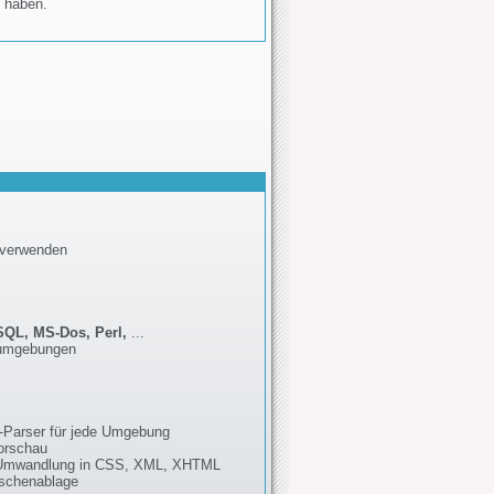
 haben.
rverwenden
SQL, MS-Dos, Perl,
...
sumgebungen
-Parser für jede Umgebung
orschau
 Umwandlung in CSS, XML, XHTML
ischenablage