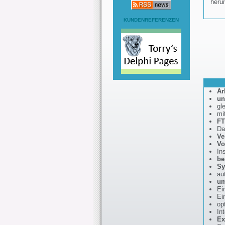
heru
KUNDENREFERENZEN
Ar
un
gl
mi
F
Da
Ve
Vo
In
be
Sy
au
um
Ei
Ei
op
In
Ex