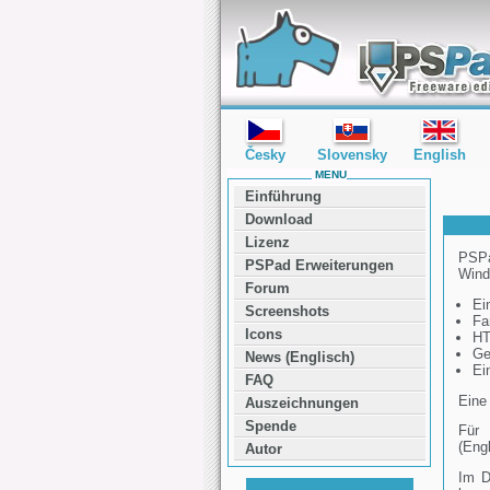
editor PSPad - freeware editor
Česky
Slovensky
English
MENU
Einführung
Download
Lizenz
PSPa
PSPad Erweiterungen
Wind
Forum
Ei
Screenshots
Fa
Icons
HT
Ge
News (Englisch)
Ei
FAQ
Eine
Auszeichnungen
Spende
Für 
(Engl
Autor
Im D