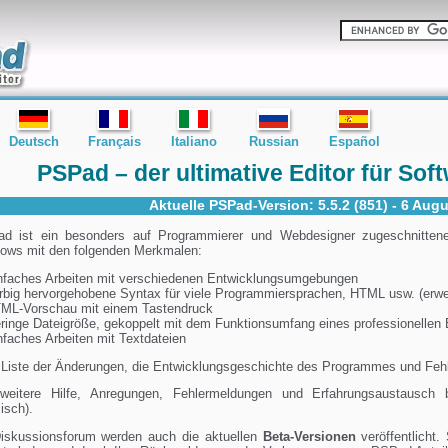
Deutsch
Français
Italiano
Russian
Español
PSPad – der ultimative Editor für Sof
Aktuelle PSPad-Version:
5.5.2 (851) - 6 Aug
d ist ein besonders auf Programmierer und Webdesigner zugeschnittener 
ows mit den folgenden Merkmalen:
nfaches Arbeiten mit verschiedenen Entwicklungsumgebungen
rbig hervorgehobene Syntax für viele Programmiersprachen, HTML usw. (erwei
ML-Vorschau mit einem Tastendruck
ringe Dateigröße, gekoppelt mit dem Funktionsumfang eines professionellen 
nfaches Arbeiten mit Textdateien
 Liste der Änderungen, die Entwicklungsgeschichte des Programmes und Fehle
weitere Hilfe, Anregungen, Fehlermeldungen und Erfahrungsaustausc
isch).
iskussionsforum werden auch die aktuellen
Beta-Versionen
veröffentlicht