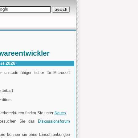
twareentwickler
ust 2026
unicode-fähiger Editor für Microsoft
terbar)
Editors
rkorrekturen finden Sie unter
Neues
.
h besuchen Sie das
Diskussionsforum
. Sie können sie ohne Einschränkungen