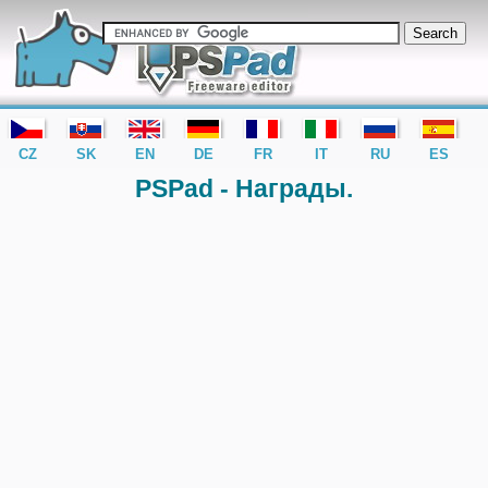
editor PSPad - freeware editor
CZ
SK
EN
DE
FR
IT
RU
ES
PSPad - Награды.