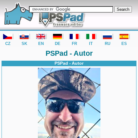
editor PSPad - freeware editor
CZ
SK
EN
DE
FR
IT
RU
ES
PSPad - Autor
PSPad - Autor